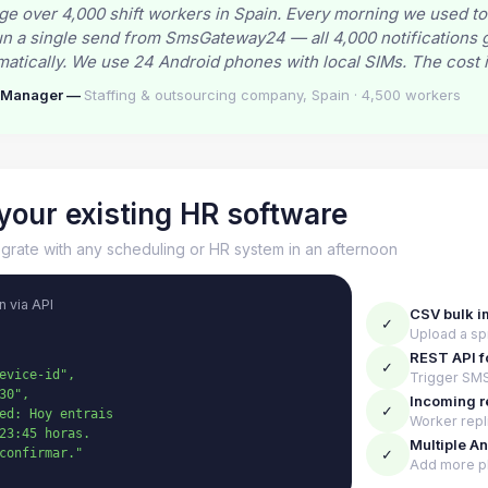
 over 4,000 shift workers in Spain. Every morning we used to
 a single send from SmsGateway24 — all 4,000 notifications g
atically. We use 24 Android phones with local SIMs. The cost i
s Manager —
Staffing & outsourcing company, Spain · 4,500 workers
your existing HR software
grate with any scheduling or HR system in an afternoon
n via API
CSV bulk i
✓
Upload a sp
REST API f
✓
evice-id",

Trigger SMS
0",

Incoming 
✓
ed: Hoy entrais

Worker repl
23:45 horas.

Multiple A
✓
confirmar."

Add more p