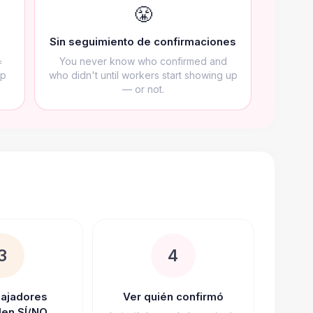
😤
Sin seguimiento de confirmaciones
=
You never know who confirmed and
up
who didn't until workers start showing up
— or not.
3
4
bajadores
Ver quién confirmó
en SÍ/NO