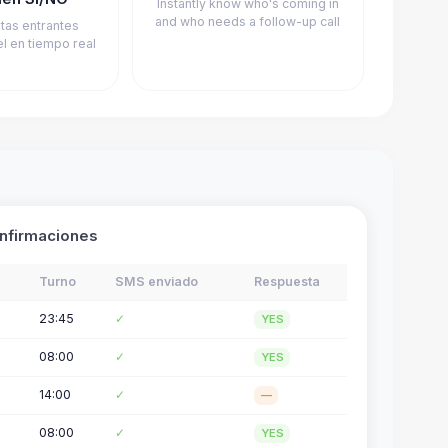
Instantly know who's coming in
and who needs a follow-up call
tas entrantes
el en tiempo real
onfirmaciones
Turno
SMS enviado
Respuesta
23:45
✓
YES
08:00
✓
YES
14:00
✓
—
08:00
✓
YES