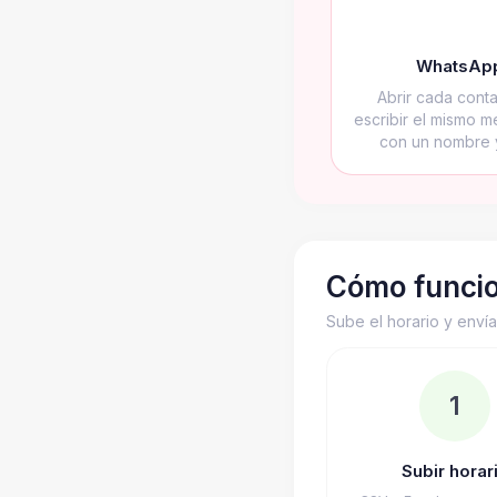
WhatsApp
Abrir cada cont
escribir el mismo m
con un nombre y
Cómo funci
Sube el horario y envía
1
Subir horar