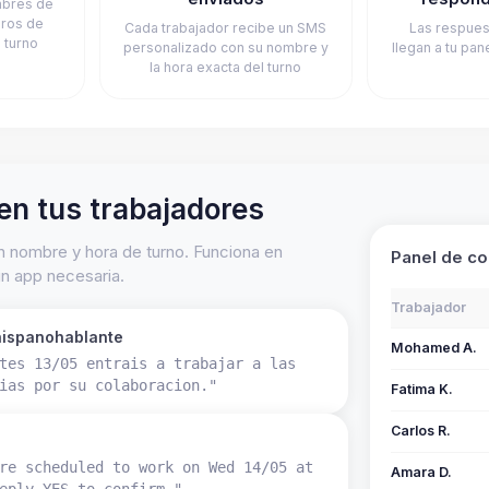
mbres de
eros de
Cada trabajador recibe un SMS
Las respues
 turno
personalizado con su nombre y
llegan a tu pan
la hora exacta del turno
en tus trabajadores
 nombre y hora de turno. Funciona en
Panel de c
in app necesaria.
Trabajador
 hispanohablante
Mohamed A.
tes 13/05 entrais a trabajar a las
ias por su colaboracion."
Fatima K.
Carlos R.
re scheduled to work on Wed 14/05 at
Amara D.