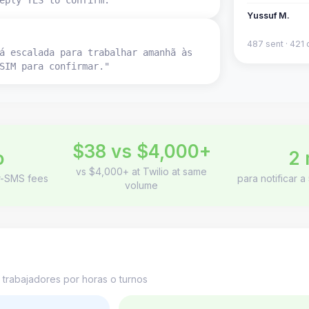
eply YES to confirm."
Yussuf M.
487 sent · 421 
á escalada para trabalhar amanhã às
SIM para confirmar."
$38 vs $4,000+
o
2 
vs $4,000+ at Twilio at same
er-SMS fees
para notificar 
volume
a
trabajadores por horas o turnos