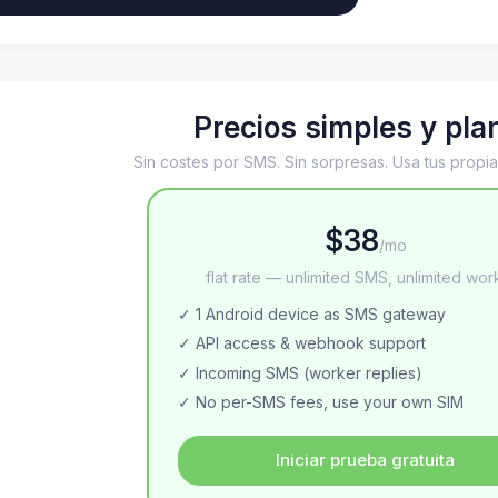
Precios simples y pla
Sin costes por SMS. Sin sorpresas. Usa tus propias
$38
/mo
flat rate — unlimited SMS, unlimited wor
✓ 1 Android device as SMS gateway
✓ API access & webhook support
✓ Incoming SMS (worker replies)
✓ No per-SMS fees, use your own SIM
Iniciar prueba gratuita