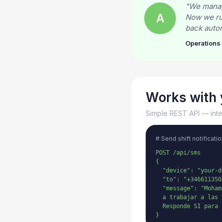
"We manage
A
Now we run
back autom
Operation
Works with 
Simple REST API — inte
# Send shift notificatio
POST /api/sms

{

  "device": "your-d
  "to": "+3466113503
  "message": "Moham
  a trabajar a las 
  Responde SI para 
}