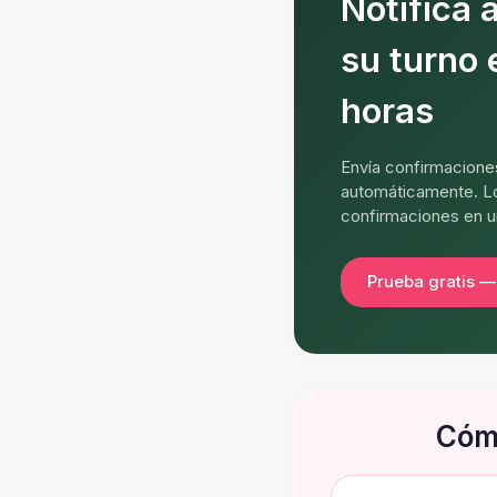
Notifica 
su turno 
horas
Envía confirmaciones
automáticamente. Lo
confirmaciones en u
Prueba gratis —
Cómo