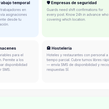
rabajo temporal
🛡️ Empresas de seguridad
 trabajadores en
Guards need shift confirmations for
Envía asignaciones
every post. Know 24h in advance who
ente desde tu
covering which location.
ación.
lmacenes
🏨 Hostelería
riables para el
Hoteles y restaurantes con personal a
. Permite a los
tiempo parcial. Cubre turnos libres ráp
ar disponibilidad
— envía SMS de disponibilidad y rec
or SMS.
respuestas SÍ.