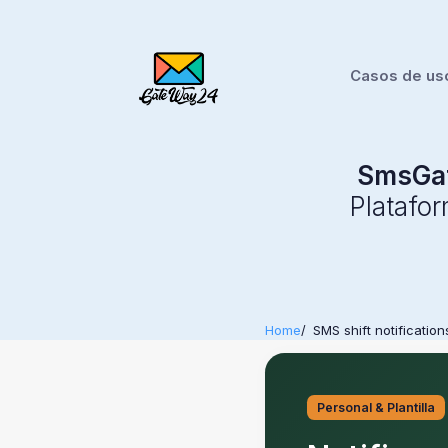
Casos de us
SmsGa
Platafo
Home
SMS shift notifications
Personal & Plantilla