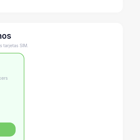
nos
 tarjetas SIM.
kers