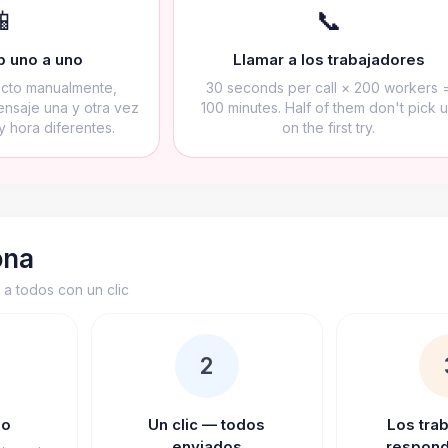
📱
📞
 uno a uno
Llamar a los trabajadores
acto manualmente,
30 seconds per call × 200 workers 
ensaje una y otra vez
100 minutes. Half of them don't pick 
 hora diferentes.
on the first try.
ona
 a todos con un clic
2
io
Un clic — todos
Los tra
enviados
respond