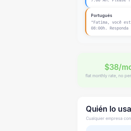
7:00 AM. Please r
Portugués
"Fatima, você est
08:00h. Responda 
$38/m
flat monthly rate, no p
Quién lo us
Cualquier empresa con 