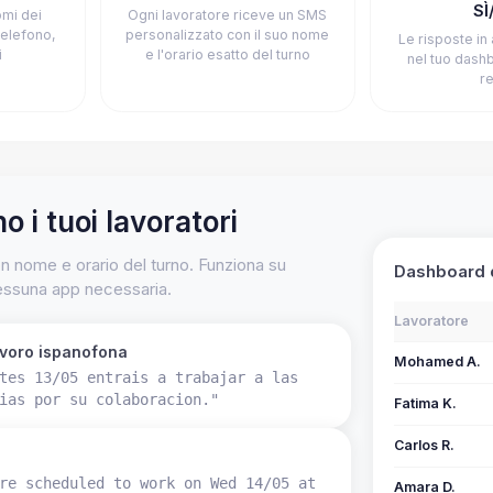
SÌ
mi dei
Ogni lavoratore riceve un SMS
telefono,
personalizzato con il suo nome
Le risposte in
i
e l'orario esatto del turno
nel tuo dash
r
 i tuoi lavoratori
 nome e orario del turno. Funziona su
Dashboard 
essuna app necessaria.
Lavoratore
avoro ispanofona
Mohamed A.
tes 13/05 entrais a trabajar a las
ias por su colaboracion."
Fatima K.
Carlos R.
re scheduled to work on Wed 14/05 at
Amara D.