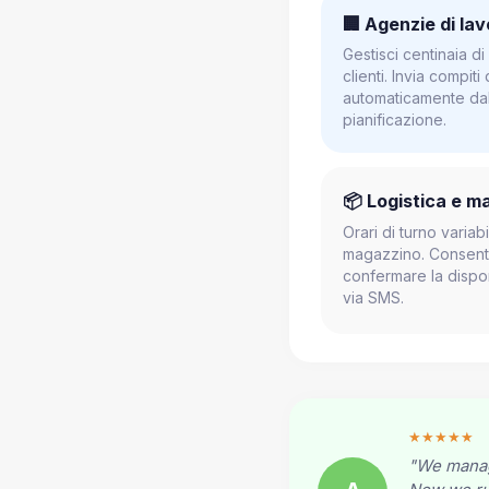
🏢 Agenzie di la
Gestisci centinaia di
clienti. Invia compiti
automaticamente dal
pianificazione.
📦 Logistica e m
Orari di turno variabi
magazzino. Consenti 
confermare la disponi
via SMS.
★★★★★
"We manage