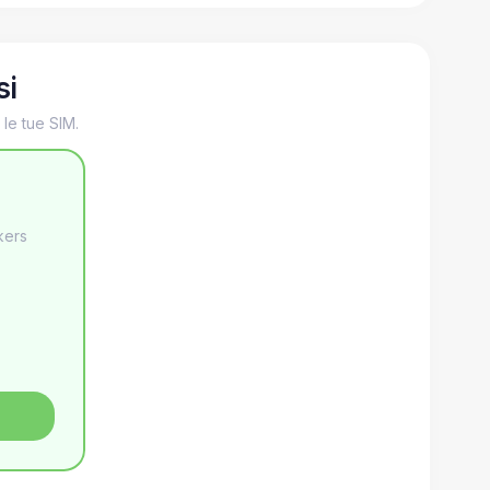
si
le tue SIM.
kers