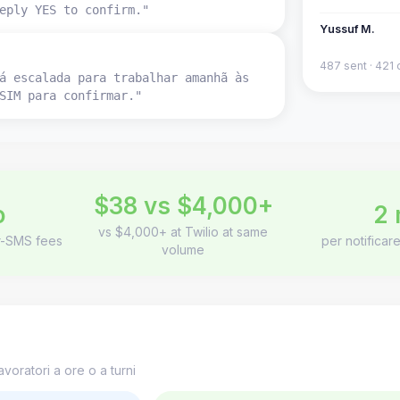
eply YES to confirm."
Yussuf M.
487 sent · 421 
á escalada para trabalhar amanhã às
SIM para confirmar."
$38 vs $4,000+
o
2 
vs $4,000+ at Twilio at same
er-SMS fees
per notificar
volume
voratori a ore o a turni