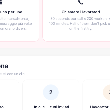
📱
📞
uno per uno
Chiamare i lavoratori
tatto manualmente,
30 seconds per call × 200 workers 
 messaggio più volte
100 minutes. Half of them don't pick 
n orario diversi.
on the first try.
ona
tutti con un clic
2
ano
Un clic — tutti inviati
I lavorator