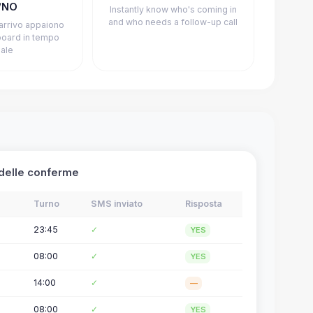
/NO
Instantly know who's coming in
and who needs a follow-up call
 arrivo appaiono
board in tempo
eale
delle conferme
Turno
SMS inviato
Risposta
23:45
✓
YES
08:00
✓
YES
14:00
✓
—
08:00
✓
YES