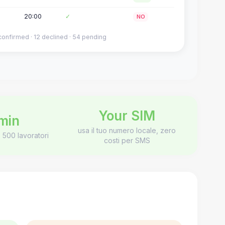
20:00
✓
NO
confirmed · 12 declined · 54 pending
Your SIM
min
usa il tuo numero locale, zero
e 500 lavoratori
costi per SMS