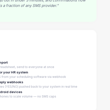
o out in under 3 minutes, and confirmations flow
s a fraction of any SMS provider."
mport
readsheet, send to everyone at once
or your HR system
 from your scheduling software via webhook
reply webhooks
ies (YES/NO) pushed back to your system in real time
ndroid devices
hones to scale volume — no SMS caps