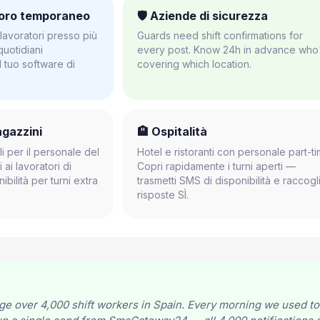
voro temporaneo
🛡️ Aziende di sicurezza
 lavoratori presso più
Guards need shift confirmations for
 quotidiani
every post. Know 24h in advance who
 tuo software di
covering which location.
agazzini
🏨 Ospitalità
li per il personale del
Hotel e ristoranti con personale part-ti
ai lavoratori di
Copri rapidamente i turni aperti —
bilità per turni extra
trasmetti SMS di disponibilità e raccogli
risposte SÌ.
 over 4,000 shift workers in Spain. Every morning we used to