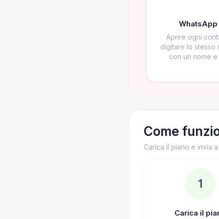
WhatsApp 
Aprire ogni con
digitare lo stesso
con un nome e u
Come funzi
Carica il piano e invia a 
1
Carica il pi