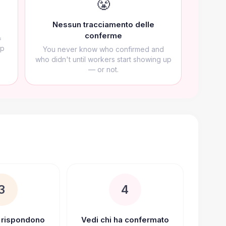
😤
Nessun tracciamento delle
conferme
=
up
You never know who confirmed and
who didn't until workers start showing up
— or not.
3
4
i rispondono
Vedi chi ha confermato