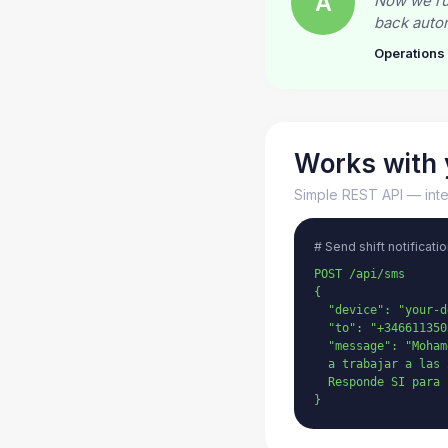
A
Now we run
back autom
Operation
Works with 
Simple REST API — inte
# Send shift notificatio
POST /api/sms

{

  "device": "your-d
  "to": "+3466113503
  "message": "Moham
  a trabajar a las 
  Responde SI para 
}