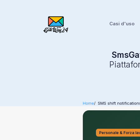
Casi d'uso
SmsGa
Piattaf
Home
SMS shift notifications
Personale & Forza la