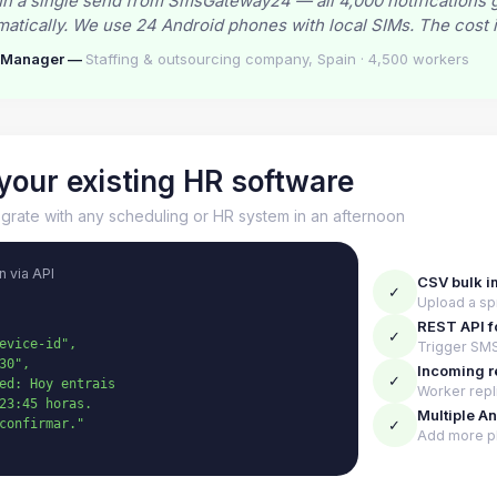
 a single send from SmsGateway24 — all 4,000 notifications g
atically. We use 24 Android phones with local SIMs. The cost i
s Manager —
Staffing & outsourcing company, Spain · 4,500 workers
your existing HR software
grate with any scheduling or HR system in an afternoon
n via API
CSV bulk i
✓
Upload a sp
REST API f
✓
evice-id",

Trigger SMS
0",

Incoming 
✓
ed: Hoy entrais

Worker repl
23:45 horas.

Multiple A
✓
confirmar."

Add more p