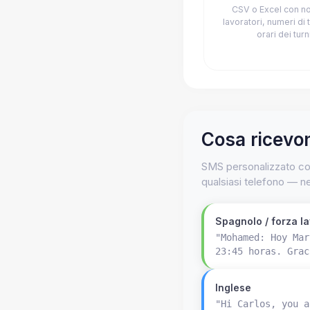
CSV o Excel con no
lavoratori, numeri di 
orari dei turn
Cosa ricevono
SMS personalizzato con
qualsiasi telefono — n
Spagnolo / forza l
"Mohamed: Hoy Mar
23:45 horas. Grac
Inglese
"Hi Carlos, you a