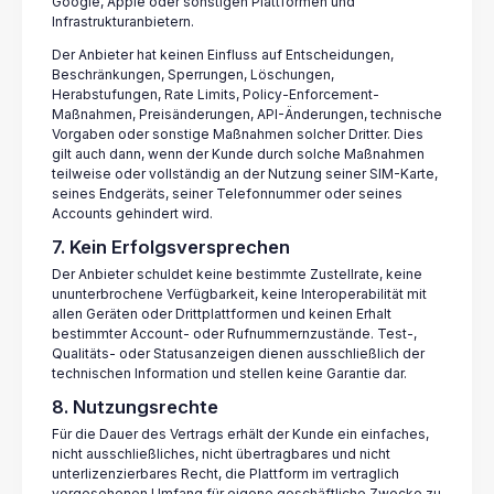
Google, Apple oder sonstigen Plattformen und
Infrastrukturanbietern.
Der Anbieter hat keinen Einfluss auf Entscheidungen,
Beschränkungen, Sperrungen, Löschungen,
Herabstufungen, Rate Limits, Policy-Enforcement-
Maßnahmen, Preisänderungen, API-Änderungen, technische
Vorgaben oder sonstige Maßnahmen solcher Dritter. Dies
gilt auch dann, wenn der Kunde durch solche Maßnahmen
teilweise oder vollständig an der Nutzung seiner SIM-Karte,
seines Endgeräts, seiner Telefonnummer oder seines
Accounts gehindert wird.
7. Kein Erfolgsversprechen
Der Anbieter schuldet keine bestimmte Zustellrate, keine
ununterbrochene Verfügbarkeit, keine Interoperabilität mit
allen Geräten oder Drittplattformen und keinen Erhalt
bestimmter Account- oder Rufnummernzustände. Test-,
Qualitäts- oder Statusanzeigen dienen ausschließlich der
technischen Information und stellen keine Garantie dar.
8. Nutzungsrechte
Für die Dauer des Vertrags erhält der Kunde ein einfaches,
nicht ausschließliches, nicht übertragbares und nicht
unterlizenzierbares Recht, die Plattform im vertraglich
vorgesehenen Umfang für eigene geschäftliche Zwecke zu