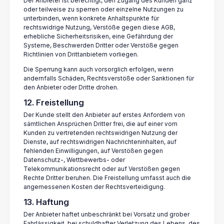
Der Anbieter ist berechtigt, den Zugang des Kunden ganz
oder teilweise zu sperren oder einzelne Nutzungen zu
unterbinden, wenn konkrete Anhaltspunkte für
rechtswidrige Nutzung, Verstöße gegen diese AGB,
erhebliche Sicherheitsrisiken, eine Gefährdung der
Systeme, Beschwerden Dritter oder Verstöße gegen
Richtlinien von Drittanbietern vorliegen.
Die Sperrung kann auch vorsorglich erfolgen, wenn
andernfalls Schäden, Rechtsverstöße oder Sanktionen für
den Anbieter oder Dritte drohen.
12. Freistellung
Der Kunde stellt den Anbieter auf erstes Anfordern von
sämtlichen Ansprüchen Dritter frei, die auf einer vom
Kunden zu vertretenden rechtswidrigen Nutzung der
Dienste, auf rechtswidrigen Nachrichteninhalten, auf
fehlenden Einwilligungen, auf Verstößen gegen
Datenschutz-, Wettbewerbs- oder
Telekommunikationsrecht oder auf Verstößen gegen
Rechte Dritter beruhen. Die Freistellung umfasst auch die
angemessenen Kosten der Rechtsverteidigung.
13. Haftung
Der Anbieter haftet unbeschränkt bei Vorsatz und grober
Fahrlässigkeit, bei schuldhafter Verletzung des Lebens, des