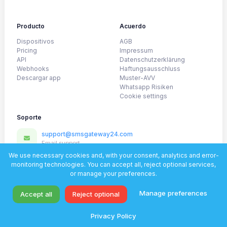
Producto
Acuerdo
Dispositivos
AGB
Pricing
Impressum
API
Datenschutzerklärung
Webhooks
Haftungsausschluss
Descargar app
Muster-AVV
Whatsapp Risiken
Cookie settings
Soporte
support@smsgateway24.com
Email support
@SmsGateway24_official
We use necessary cookies and, with your consent, analytics and error-
Telegram
monitoring technologies. You can accept all, reject optional services,
or manage your preferences.
WhatsApp
Fast help for setup and onboarding
Manage preferences
Accept all
Reject optional
© 2026 SmsGateWay24. All rights reserved.
Privacy Policy
Privacy policy
Documentación
Soporte