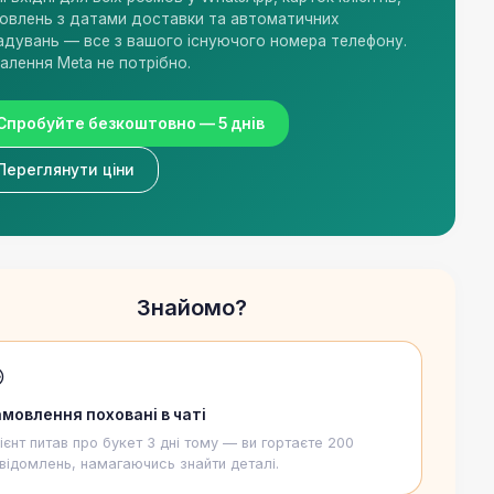
овлень з датами доставки та автоматичних
адувань — все з вашого існуючого номера телефону.
алення Meta не потрібно.
Спробуйте безкоштовно — 5 днів
Переглянути ціни
Знайомо?

мовлення поховані в чаті
ієнт питав про букет 3 дні тому — ви гортаєте 200
відомлень, намагаючись знайти деталі.