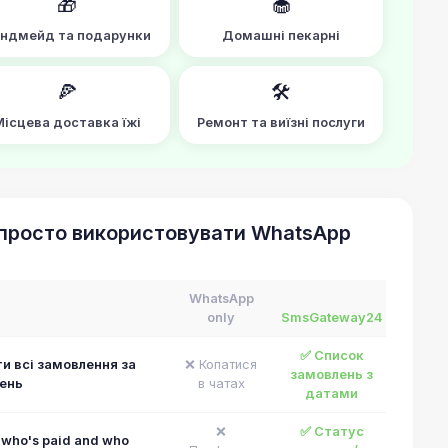
🎁
🧁
ндмейд та подарунки
Домашні пекарні
🍕
🛠️
Місцева доставка їжі
Ремонт та виїзні послуги
 просто використовувати WhatsApp
WhatsApp
only
SmsGateway24
✅ Список
и всі замовлення за
❌ Копатися
замовлень з
ень
в чатах
датами
❌
✅ Статус
who's paid and who