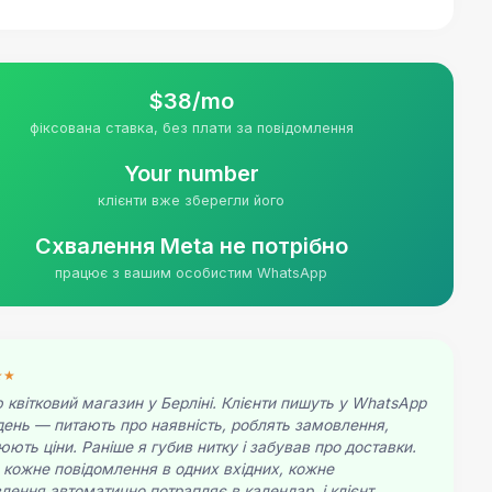
$38/mo
фіксована ставка, без плати за повідомлення
Your number
клієнти вже зберегли його
Схвалення Meta не потрібно
працює з вашим особистим WhatsApp
★★
 квітковий магазин у Берліні. Клієнти пишуть у WhatsApp
день — питають про наявність, роблять замовлення,
юють ціни. Раніше я губив нитку і забував про доставки.
 кожне повідомлення в одних вхідних, кожне
лення автоматично потрапляє в календар, і клієнт