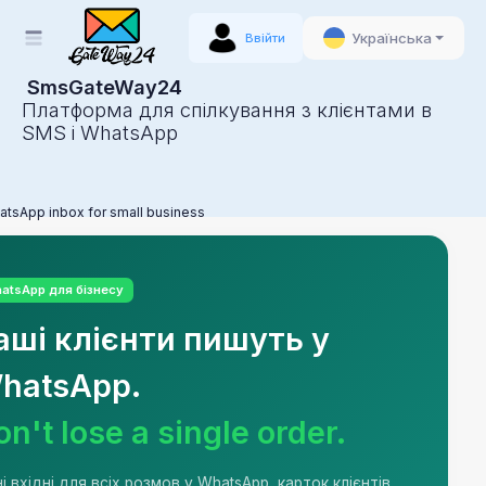
Українська
Ввійти
SmsGateWay24
Платформа для спілкування з клієнтами в
SMS і WhatsApp
tsApp inbox for small business
atsApp для бізнесу
аші клієнти пишуть у
hatsApp.
on't lose a single order.
і вхідні для всіх розмов у WhatsApp, карток клієнтів,