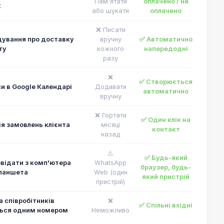
Пам'ятати
оплачено / не
t
або шукати
оплачено
❌ Писати
дування про доставку
вручну
✅ Автоматично
ту
кожного
напередодні
разу
❌
✅ Створюється
и в Google Календарі
Додавати
автоматично
вручну
❌ Гортати
✅ Один клік на
ія замовлень клієнта
місяці
контакт
назад
⚠️
✅ Будь-який
відати з комп'ютера
WhatsApp
браузер, будь-
планшета
Web (один
який пристрій
пристрій)
а співробітників
❌
✅ Спільні вхідні
ться одним номером
Неможливо