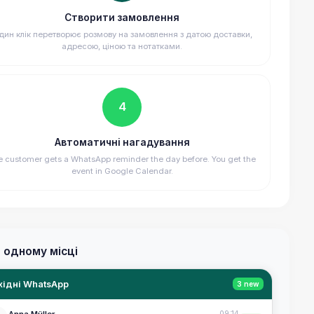
Створити замовлення
дин клік перетворює розмову на замовлення з датою доставки,
адресою, ціною та нотатками.
4
Автоматичні нагадування
e customer gets a WhatsApp reminder the day before. You get the
event in Google Calendar.
в одному місці
хідні WhatsApp
3 new
Anna Müller
09:14