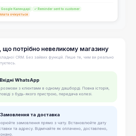
 Google Календарі
✓ Reminder sent to customer
плата очікується
, що потрібно невеликому магазину
кладної CRM. Без зайвих функцій. Лише те, чим ви реально
туєтесь.
 Вхідні WhatsApp
і розмови з клієнтами в одному дашборді. Повна історія,
повіді з будь-якого пристрою, передача колезі.
 Замовлення та доставка
ворюйте замовлення прямо з чату. Встановлюйте дату
ставки та адресу. Відмічайте як оплачено, доставлено,
конано.