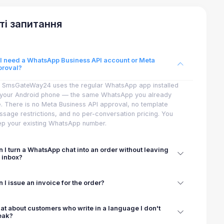
ті запитання
 I need a WhatsApp Business API account or Meta
proval?
. SmsGateWay24 uses the regular WhatsApp app installed
 your Android phone — the same WhatsApp you already
. There is no Meta Business API approval, no template
sage restrictions, and no per-conversation pricing. You
p your existing WhatsApp number.
 I turn a WhatsApp chat into an order without leaving
 inbox?
 I issue an invoice for the order?
t about customers who write in a language I don't
eak?