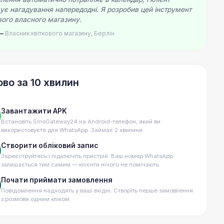
ує нагадування напередодні. Я розробив цей інструмент
вого власного магазину.
 —
Власник квіткового магазину, Берлін
ово за 10 хвилин
Завантажити APK
Встановіть SmsGateway24 на Android-телефон, який ви
використовуєте для WhatsApp. Займає 2 хвилини.
Створити обліковий запис
Зареєструйтесь і підключіть пристрій. Ваш номер WhatsApp
залишається тим самим — клієнти нічого не помічають.
Почати приймати замовлення
Повідомлення надходять у ваші вхідні. Створіть перше замовлення
з розмови одним кліком.