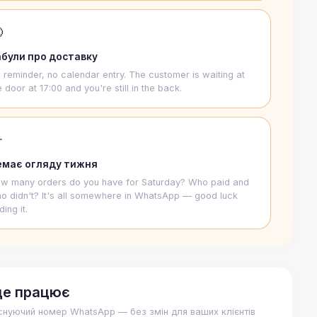

абули про доставку
 reminder, no calendar entry. The customer is waiting at
e door at 17:00 and you're still in the back.

емає огляду тижня
w many orders do you have for Saturday? Who paid and
o didn't? It's all somewhere in WhatsApp — good luck
ding it.
це працює
снуючий номер WhatsApp — без змін для ваших клієнтів