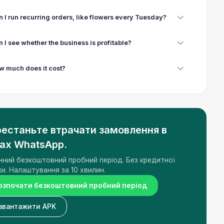
 I run recurring orders, like flowers every Tuesday?
 I see whether the business is profitable?
w much does it cost?
естаньте втрачати замовлення в
ах WhatsApp.
нний безкоштовний пробний період. Без кредитної
ки. Налаштування за 10 хвилин.
озпочати безкоштовний пробний період
авантажити APK