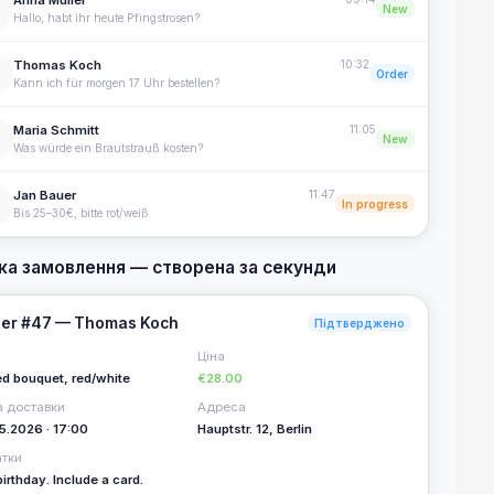
New
Hallo, habt ihr heute Pfingstrosen?
Thomas Koch
10:32
Order
Kann ich für morgen 17 Uhr bestellen?
Maria Schmitt
11:05
New
Was würde ein Brautstrauß kosten?
Jan Bauer
11:47
In progress
Bis 25–30€, bitte rot/weiß
ка замовлення — створена за секунди
er #47 — Thomas Koch
Підтверджено
Ціна
d bouquet, red/white
€28.00
а доставки
Адреса
5.2026 · 17:00
Hauptstr. 12, Berlin
атки
birthday. Include a card.