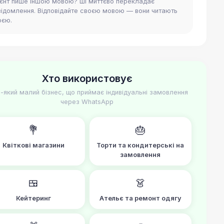
ієнт пише іншою мовою? ШІ миттєво перекладає
відомлення. Відповідайте своєю мовою — вони читають
оєю.
Хто використовує
-який малий бізнес, що приймає індивідуальні замовлення
через WhatsApp
💐
🎂
Квіткові магазини
Торти та кондитерські на
замовлення
🍱
👗
Кейтеринг
Ательє та ремонт одягу