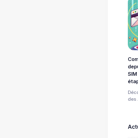
Com
depu
SIM 
éta
Déc
des .
Act