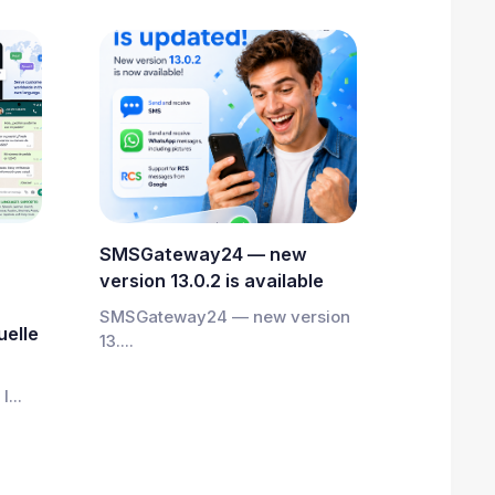
SMSGateway24 — new
version 13.0.2 is available
SMSGateway24 — new version
uelle
13....
l...