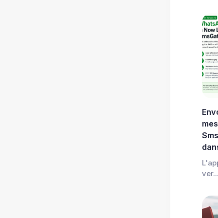
Env
mes
Sms
dans
L'ap
ver..