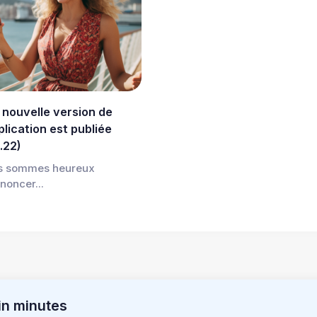
 nouvelle version de
plication est publiée
1.22)
s sommes heureux
noncer...
in minutes