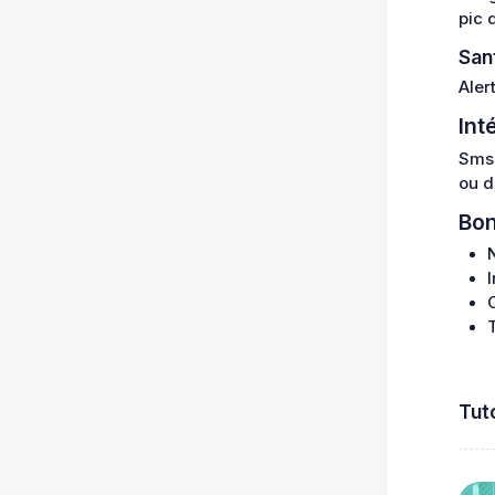
pic 
San
Aler
Int
SmsG
ou d
Bon
Tut