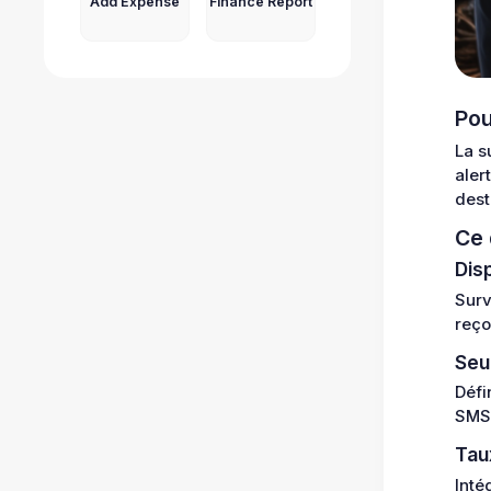
Add Expense
Finance Report
Pou
La s
aler
dest
Ce 
Dis
Surv
reço
Seu
Défi
SMS 
Tau
Inté