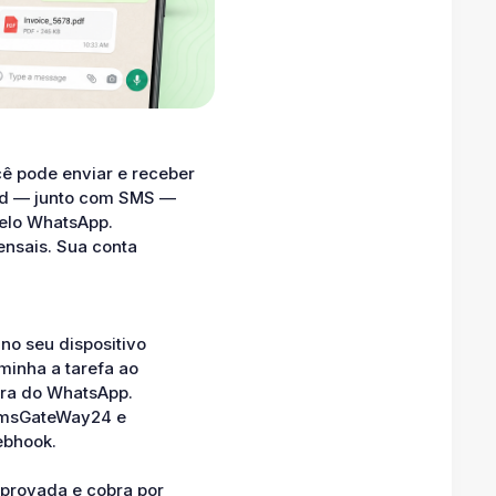
cê pode enviar e receber
id — junto com SMS —
pelo WhatsApp.
ensais. Sua conta
no seu dispositivo
minha a tarefa ao
ura do WhatsApp.
SmsGateWay24 e
ebhook.
aprovada e cobra por