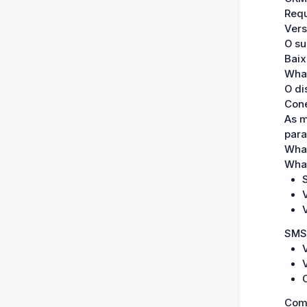
Requ
Vers
O su
Baix
What
O di
Cone
As m
para
Wha
Wha
SMS
Com