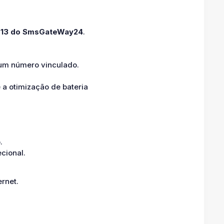
 13 do SmsGateWay24
.
 um número vinculado.
 a otimização de bateria
.
cional.
rnet.