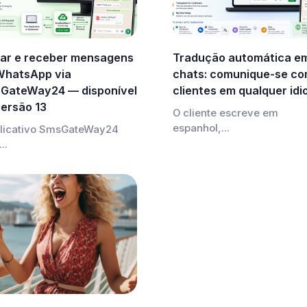
iar e receber mensagens
Tradução automática e
WhatsApp via
chats: comunique-se c
GateWay24 — disponível
clientes em qualquer id
versão 13
O cliente escreve em
espanhol,...
licativo SmsGateWay24
..