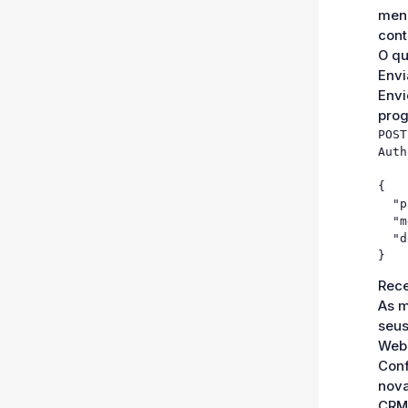
mens
cont
O q
Envi
Envi
prog
POST
Auth
{

  "p
  "m
  "d
}
Rece
As m
seus
Web
Conf
nova
CRM