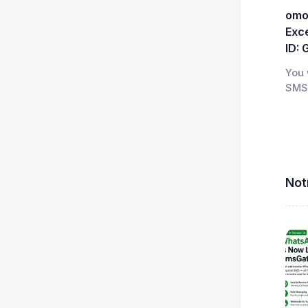
omo
Exc
ID: 
You 
SMS.
Not