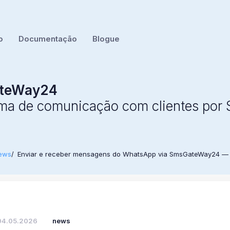
o
Documentação
Blogue
teWay24
rma de comunicação com clientes po
ews
Enviar e receber mensagens do WhatsApp via SmsGateWay24 — d
04.05.2026
news