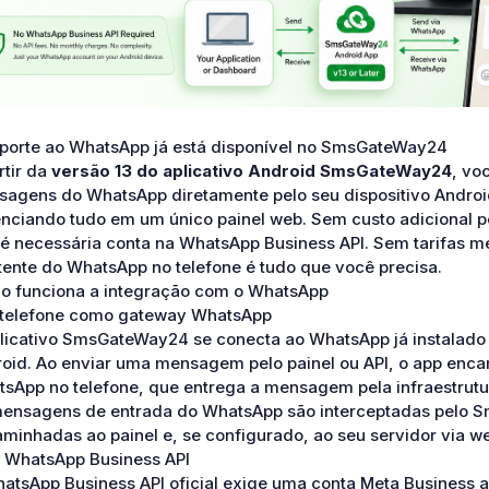
porte ao WhatsApp já está disponível no SmsGateWay24
rtir da
versão 13 do aplicativo Android SmsGateWay24
, vo
agens do WhatsApp diretamente pelo seu dispositivo Andro
nciando tudo em um único painel web. Sem custo adicional 
é necessária conta na WhatsApp Business API. Sem tarifas m
tente do WhatsApp no telefone é tudo que você precisa.
 funciona a integração com o WhatsApp
 telefone como gateway WhatsApp
licativo SmsGateWay24 se conecta ao WhatsApp já instalado 
oid. Ao enviar uma mensagem pelo painel ou API, o app enca
sApp no telefone, que entrega a mensagem pela infraestrut
ensagens de entrada do WhatsApp são interceptadas pelo 
minhadas ao painel e, se configurado, ao seu servidor via w
 WhatsApp Business API
atsApp Business API oficial exige uma conta Meta Business 