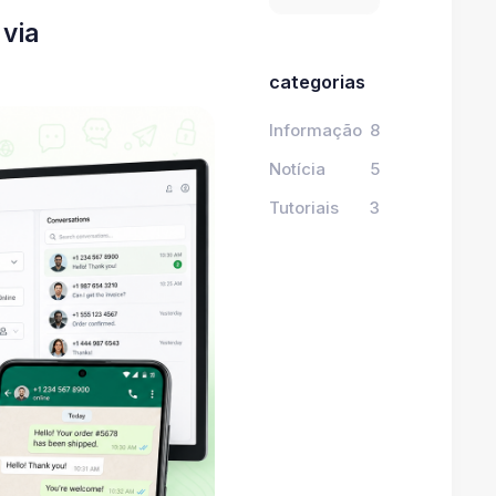
via
categorias
Informação
8
Notícia
5
Tutoriais
3