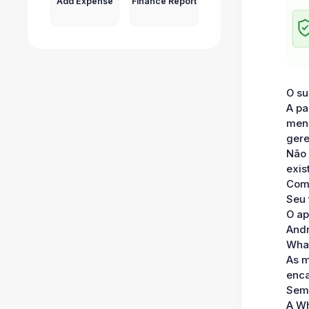
Add Expense
Finance Report
O su
A pa
mens
gere
Não 
exis
Como
Seu
O ap
Andr
What
As m
enca
Sem
A Wh