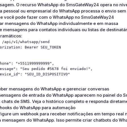
agem. O recurso WhatsApp do SmsGateWay24 opera no nível
a pessoal ou empresarial do WhatsApp processa o envio sem A
ue você pode fazer com o WhatsApp no SmsGateWay24
ar mensagens do WhatsApp individualmente e em massa
e mensagens para contatos individuais ou listas de destinatár
ramáticos:
 /api/v1/whatsapp/send

orization: Bearer SEU_TOKEN

hone": "+5511999999999",

essage": "Seu pedido #5678 foi enviado!",

evice_id": "SEU_ID_DISPOSITIVO"

ber mensagens do WhatsApp e gerenciar conversas
ensagens de entrada do WhatsApp aparecem no painel do 
 chats de SMS. Veja o histórico completo e responda direta
hooks do WhatsApp para automação
igure um webhook para receber notificações em tempo real n
 mensagem do WhatsApp. Isso permite criar chatbots do Wh
.