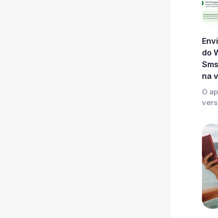
Env
do 
Sms
na 
O ap
vers.