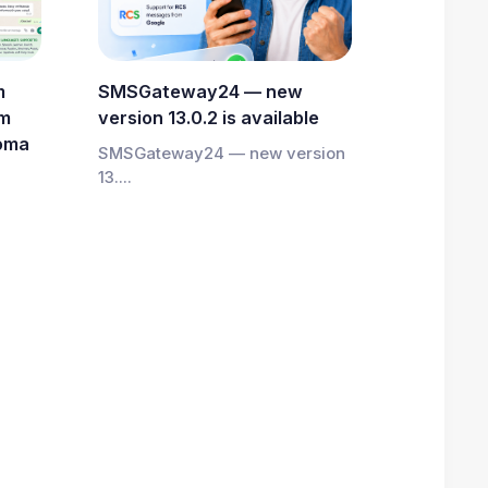
m
SMSGateway24 — new
om
version 13.0.2 is available
ioma
SMSGateway24 — new version
13....