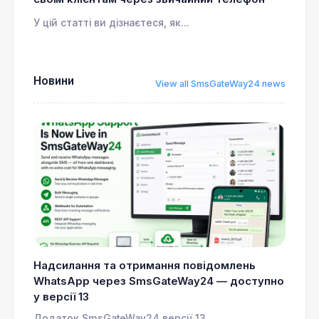
У цій статті ви дізнаєтеся, як...
Новини
View all SmsGateWay24 news
Надсилання та отримання повідомлень
WhatsApp через SmsGateWay24 — доступно
у версії 13
Додаток SmsGateWay24 версії 13...