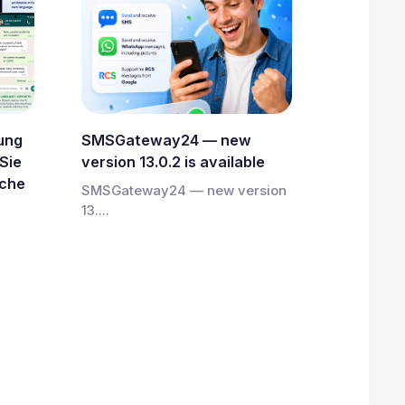
ung
SMSGateway24 — new
Sie
version 13.0.2 is available
ache
SMSGateway24 — new version
13....