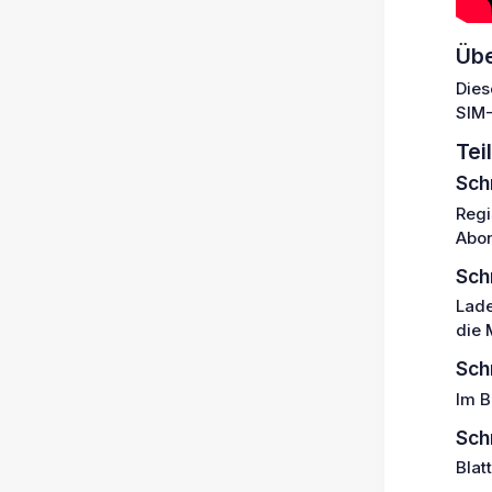
Übe
Dies
SIM-
Tei
Sch
Regi
Abon
Sch
Lade
die 
Schr
Im B
Sch
Blat