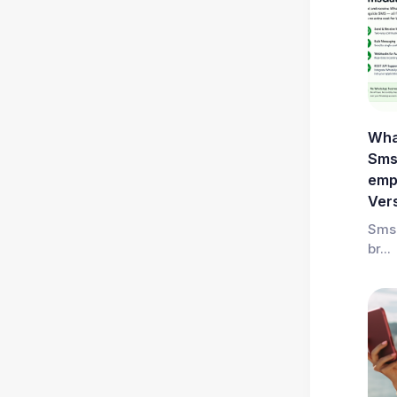
Wha
Sms
emp
Ver
Sms
br...