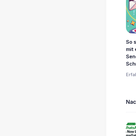
So 
mit
Send
Schr
Erfa
Nac