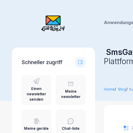
Anwendungsf
SmsGa
Plattfo
Schneller zugriff
Einen
Home
Blog
tu
Meine
newsletter
newsletter
senden
Meine geräte
Chat-liste