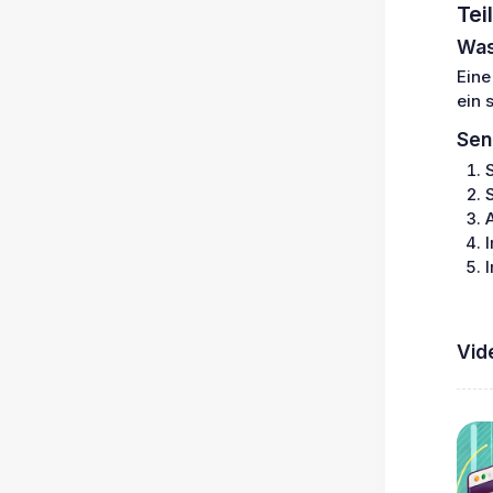
Tei
Was
Eine
ein 
Sen
Vid