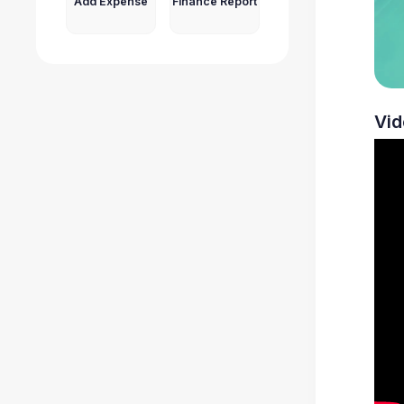
Add Expense
Finance Report
Vid