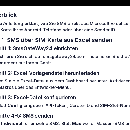
rblick
e Anleitung erklärt, wie Sie SMS direkt aus Microsoft Excel 
Karte Ihres Android-Telefons oder über eine Sender ID.
l 1: SMS über SIM-Karte aus Excel senden
ritt 1: SmsGateWay24 einrichten
strieren Sie sich auf smsgateway24.com, installieren Sie die
nement mit Ihrem Gerät.
ritt 2: Excel-Vorlagendatei herunterladen
n Sie die Excel-Datei aus dem Dashboard herunter. Aktivieren
Makros über das Entwickler-Menü.
itt 3: Excel-Datei konfigurieren
latt
Config
eingeben: API-Token, Geräte-ID und SIM-Slot-Nu
ritte 4–5: SMS senden
t
Individual
für einzelne SMS. Blatt
Masivo
für Massen-SMS an e