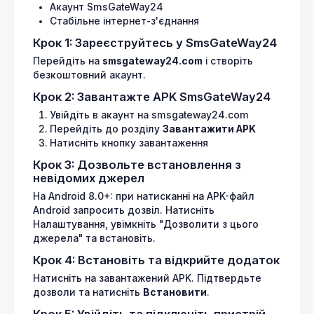
Акаунт SmsGateWay24
Стабільне інтернет-з'єднання
Крок 1: Зареєструйтесь у SmsGateWay24
Перейдіть на
smsgateway24.com
і створіть
безкоштовний акаунт.
Крок 2: Завантажте APK SmsGateWay24
Увійдіть в акаунт на smsgateway24.com
Перейдіть до розділу
Завантажити APK
Натисніть кнопку завантаження
Крок 3: Дозвольте встановлення з
невідомих джерел
На Android 8.0+: при натисканні на APK-файл
Android запросить дозвіл. Натисніть
Налаштування, увімкніть "Дозволити з цього
джерела" та встановіть.
Крок 4: Встановіть та відкрийте додаток
Натисніть на завантажений APK. Підтвердьте
дозволи та натисніть
Встановити
.
Крок 5: Увійдіть та підключіть пристрій